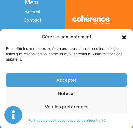
Menu
Accueil
Contact
Gérer le consentement
Prestations
Recherche de fuites
Pour offrir les meilleures expériences, nous utilisons des technologies
telles que les cookies pour stocker et/ou accéder aux informations des
Recherche de fuites
toit terrasse
appareils.
Inspection vidéo
ACTIFUITES
Repérage de réseaux
Accepter
Mentions légales
Recherche de fuites
par gaz traceurs
Politique de confidentialité
Refuser
Plan du site
Inspection caméra
thermographique
Voir les préférences
Repérage acoustique
Politique de cookies
politique de confidentialité
Gérer le consentement